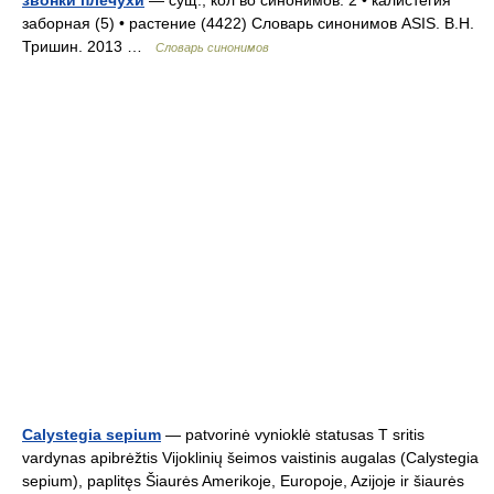
звонки плечухи
— сущ., кол во синонимов: 2 • калистегия
заборная (5) • растение (4422) Словарь синонимов ASIS. В.Н.
Тришин. 2013 …
Словарь синонимов
Calystegia sepium
— patvorinė vynioklė statusas T sritis
vardynas apibrėžtis Vijoklinių šeimos vaistinis augalas (Calystegia
sepium), paplitęs Šiaurės Amerikoje, Europoje, Azijoje ir šiaurės