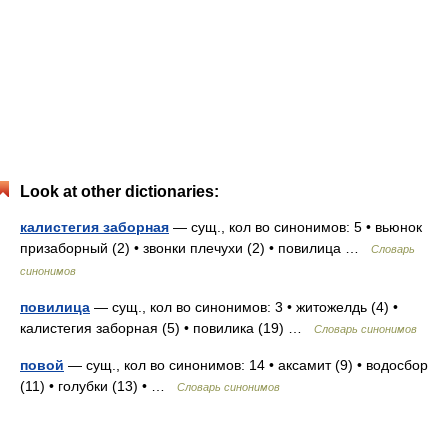
Look at other dictionaries:
калистегия заборная
— сущ., кол во синонимов: 5 • вьюнок
призаборный (2) • звонки плечухи (2) • повилица …
Словарь
синонимов
повилица
— сущ., кол во синонимов: 3 • житожелдь (4) •
калистегия заборная (5) • повилика (19) …
Словарь синонимов
повой
— сущ., кол во синонимов: 14 • аксамит (9) • водосбор
(11) • голубки (13) • …
Словарь синонимов