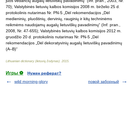
juos vedančių augalų lietuviškų pavadinimų“ (Inf. pran., 2003, Nr.
70); Valstybinės lietuvių kalbos komisijos 2008 m. birželio 25 d.
protokolinis nutarimas Nr. PN-5 „Dėl rekomendacijos „Dėl
medieninių, pluoštinių, dervinių, rauginių ir kitų techninėms
reikmėms naudojamų augalų lietuviškų pavadinimų“ (Inf. pran.,
2008, Nr. 47-655); Valstybinės lietuvių kalbos komisijos 2012 m.
gruodžio 20 d. protokolinis nutarimas Nr. PN-5 „Dėl
rekomendacijos „Dėl dekoratyvinių augalų lietuviškų pavadinimų
(A–B)“
Lithuanian dictionary (lietuvių žodynas)
.
2015
.
Игры ⚽
Нужен реферат?
wild morning-glory
повой заборный