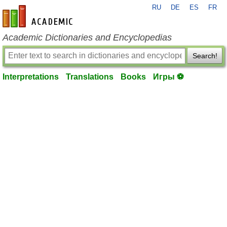
RU
DE
ES
FR
en-academic.com
Academic Dictionaries and Encyclopedias
Search!
Interpretations
Translations
Books
Игры ⚽