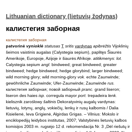
Lithuanian dictionary (lietuvių žodynas)
калистегия заборная
калистегия заборная
patvorinė
vynioklė
statusas
T
sritis
vardynas
apibrėžtis
Vijoklinių
šeimos vaistinis augalas (Calystegia sepium), paplitęs Šiaurės
Amerikoje, Europoje, Azijoje ir šiaurės Afrikoje.
atitikmenys
:
lot.
Calystegia sepium
angl.
bindweed; great bindweed; greater
bindweed; hedge bindweed; hedge glorybind; larger bindweed;
wild morning glory; wild morning-glory
vok.
echte Zaunwinde;
gewöhnliche Zaunwinde; Ufer-Zaunwinde; Zaunwinde
rus.
калистегия заборная; повой заборный
pranc.
grand liseron;
liseron des haies
isp.
corregula mayor
port.
trepadeira
lenk.
kielisznik zaroślowy
šaltinis
Dekoratyvinių augalų vardynas:
lietuvių, lotynų, anglų, vokiečių, lenkų ir rusų kalbomis / Dalia
Kisielienė, Ieva Grigienė, Algirdas Grigas. – Vilnius: Mokslo ir
enciklopedijų leidybos institutas, 2007; Valstybinės lietuvių kalbos
komisijos 2003 m. rugsėjo 12 d. rekomendacija Nr. 3 „Dėl riešutų ir