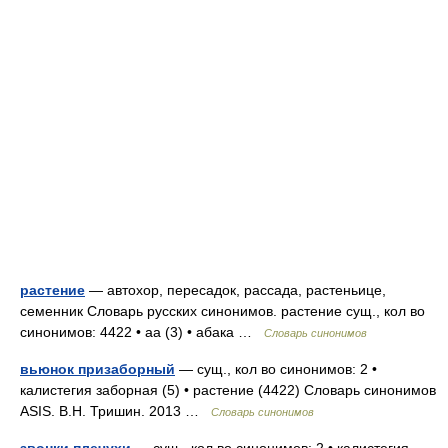
растение
— автохор, пересадок, рассада, растеньице,
семенник Словарь русских синонимов. растение сущ., кол во
синонимов: 4422 • аа (3) • абака …
Словарь синонимов
вьюнок призаборный
— сущ., кол во синонимов: 2 •
калистегия заборная (5) • растение (4422) Словарь синонимов
ASIS. В.Н. Тришин. 2013 …
Словарь синонимов